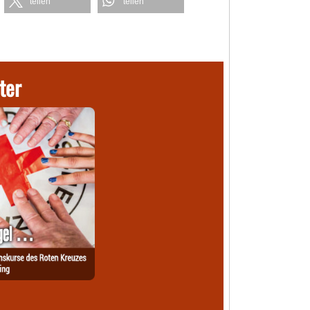
teilen
teilen
ter