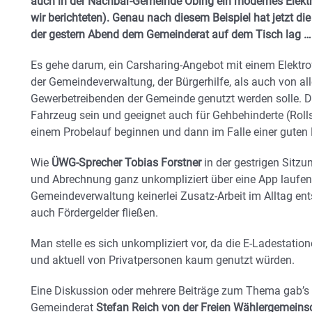
auch in der Nachbar-Gemeinde Obing ein modernes Elektr
wir berichteten). Genau nach diesem Beispiel hat jetzt die
der gestern Abend dem Gemeinderat auf dem Tisch lag …
Es gehe darum, ein Carsharing-Angebot mit einem Elektr
der Gemeindeverwaltung, der Bürgerhilfe, als auch von al
Gewerbetreibenden der Gemeinde genutzt werden solle. Da
Fahrzeug sein und geeignet auch für Gehbehinderte (Rolls
einem Probelauf beginnen und dann im Falle einer gute
Wie
ÜWG-Sprecher Tobias Forstner
in der gestrigen Sitzu
und Abrechnung ganz unkompliziert über eine App laufen
Gemeindeverwaltung keinerlei Zusatz-Arbeit im Alltag ent
auch Fördergelder fließen.
Man stelle es sich unkompliziert vor, da die E-Ladestation
und aktuell von Privatpersonen kaum genutzt würden.
Eine Diskussion oder mehrere Beiträge zum Thema gab’s 
Gemeinderat
Stefan Reich von der Freien Wählergemeins