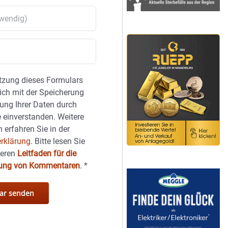
tzung dieses Formulars
sich mit der Speicherung
ung Ihrer Daten durch
 einverstanden. Weitere
 erfahren Sie in der
rklärung.
Bitte lesen Sie
seren
Leitfaden für die
hung von Kommentaren
.
*