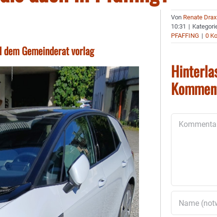
Von
Renate Drax
10:31
|
Kategori
PFAFFING
|
0 K
nd dem Gemeinderat vorlag
Hinterla
Kommen
Kommentar