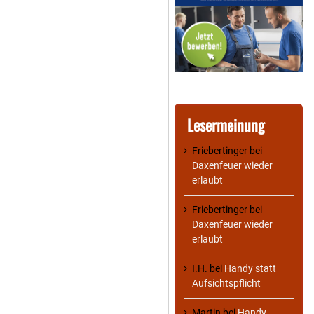
Lesermeinung
Friebertinger
bei
Daxenfeuer wieder
erlaubt
Friebertinger
bei
Daxenfeuer wieder
erlaubt
I.H.
bei
Handy statt
Aufsichtspflicht
Martin
bei
Handy