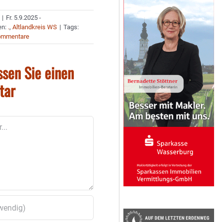
|
Fr. 5.9.2025 -
en:
.
,
Altlandkreis WS
|
Tags:
ommentare
ssen Sie einen
tar