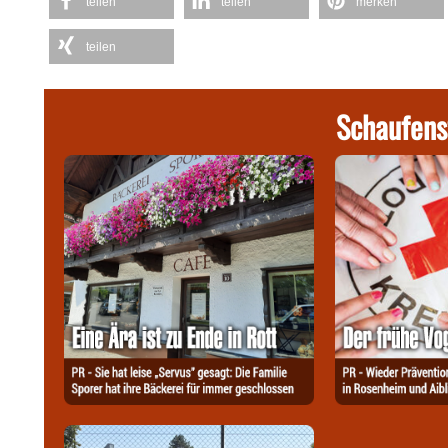
teilen
teilen
merken
teilen
Schaufens