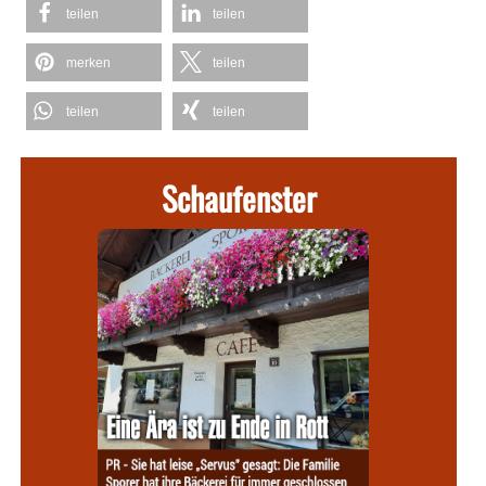
teilen
teilen
merken
teilen
teilen
teilen
Schaufenster