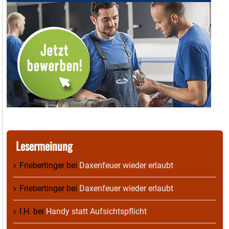
Lesermeinung
Friebertinger
bei
Daxenfeuer wieder erlaubt
Friebertinger
bei
Daxenfeuer wieder erlaubt
I.H.
bei
Handy statt Aufsichtspflicht