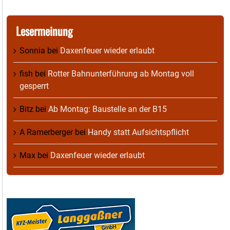
Lesermeinung
Sonnia
bei
Daxenfeuer wieder erlaubt
fish
bei
Rotter Bahnunterführung ab Montag voll
gesperrt
Bitz
bei
Ab Montag: Baustelle an der B15
A Ramerberger
bei
Handy statt Aufsichtspflicht
Max
bei
Daxenfeuer wieder erlaubt