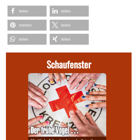
teilen
teilen
merken
teilen
teilen
teilen
Schaufenster