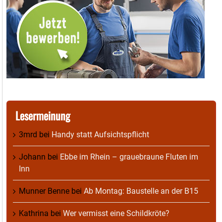
Lesermeinung
3mrd
bei
Handy statt Aufsichtspflicht
Johann
bei
Ebbe im Rhein – grauebraune Fluten im
Inn
Munner Benne
bei
Ab Montag: Baustelle an der B15
Kathrina
bei
Wer vermisst eine Schildkröte?