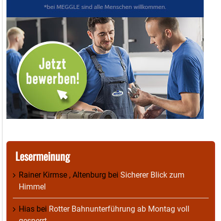
Lesermeinung
Rainer Kirmse , Altenburg
bei
Sicherer Blick zum
Himmel
Hias
bei
Rotter Bahnunterführung ab Montag voll
gesperrt