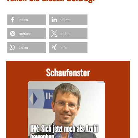
teilen
teilen
merken
teilen
teilen
teilen
Schaufenster