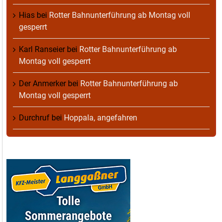
Hias
bei
Rotter Bahnunterführung ab Montag voll
gesperrt
Karl Ranseier
bei
Rotter Bahnunterführung ab
Montag voll gesperrt
Der Anmerker
bei
Rotter Bahnunterführung ab
Montag voll gesperrt
Durchruf
bei
Hoppala, angefahren