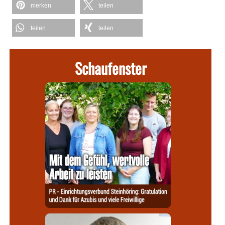
merken
teilen
teilen
teilen
Schaufenster