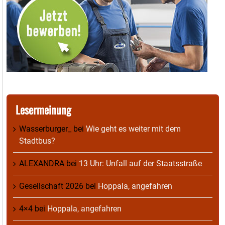
Lesermeinung
Wasserburger_
bei
Wie geht es weiter mit dem
Stadtbus?
ALEXANDRA
bei
13 Uhr: Unfall auf der Staatsstraße
Gesellschaft 2026
bei
Hoppala, angefahren
4×4
bei
Hoppala, angefahren