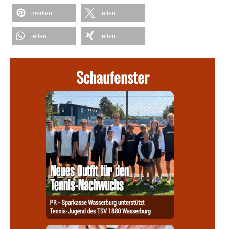
merken
teilen
teilen
teilen
Schaufenster