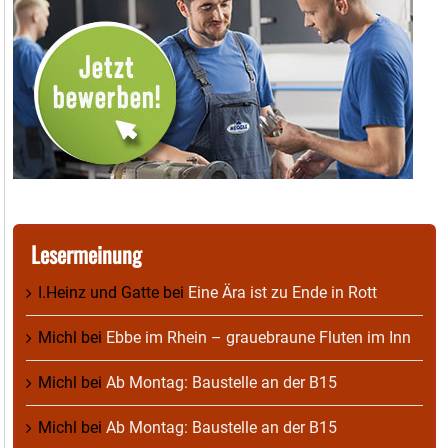
Lesermeinung
I.Heinz und Gatte
bei
Eine Ära ist zu Ende in Rott
Michl
bei
Ebbe im Rhein – grauebraune Fluten im Inn
Michl
bei
Ab Montag: Baustelle an der B15
Michl
bei
Ab Montag: Baustelle an der B15