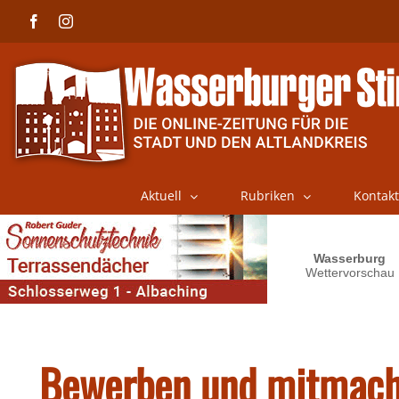
Skip
Facebook
Instagram
to
content
Aktuell
Rubriken
Kontakt
Bewerben und mitmac