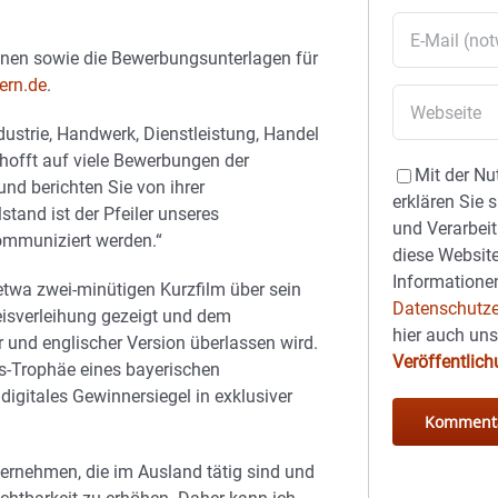
onen sowie die Bewerbungsunterlagen für
ern.de
.
dustrie, Handwerk, Dienstleistung, Handel
 hofft auf viele Bewerbungen der
Mit der Nu
nd berichten Sie von ihrer
erklären Sie 
stand ist der Pfeiler unseres
und Verarbeit
ommuniziert werden.“
diese Website
Informationen
twa zwei-minütigen Kurzfilm über sein
Datenschutze
eisverleihung gezeigt und dem
hier auch un
und englischer Version überlassen wird.
Veröffentlic
eis-Trophäe eines bayerischen
igitales Gewinnersiegel in exklusiver
ernehmen, die im Ausland tätig sind und