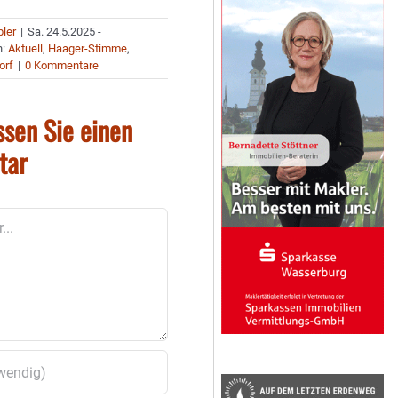
bler
|
Sa. 24.5.2025 -
n:
Aktuell
,
Haager-Stimme
,
orf
|
0 Kommentare
ssen Sie einen
tar