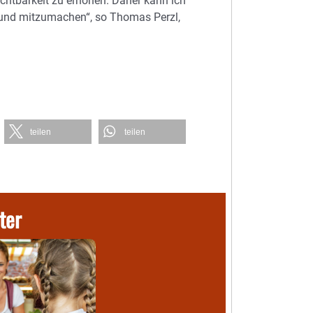
ichtbarkeit zu erhöhen. Daher kann ich
n und mitzumachen“, so Thomas Perzl,
teilen
teilen
ter