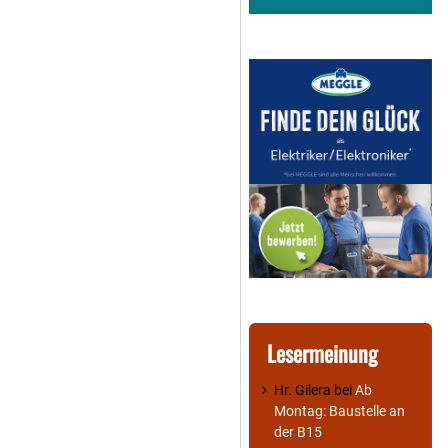
Lesermeinung
Hr. Gilera
bei
Ab
Montag: Baustelle an
der B15