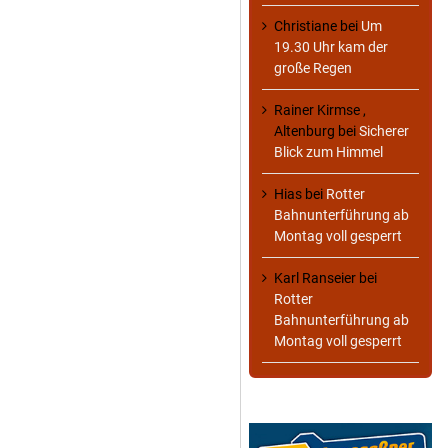
Christiane
bei
Um
19.30 Uhr kam der
große Regen
Rainer Kirmse ,
Altenburg
bei
Sicherer
Blick zum Himmel
Hias
bei
Rotter
Bahnunterführung ab
Montag voll gesperrt
Karl Ranseier
bei
Rotter
Bahnunterführung ab
Montag voll gesperrt