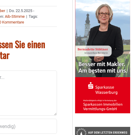
uber
|
Do. 22.5.2025 -
en:
Aib-Stimme
|
Tags:
0 Kommentare
ssen Sie einen
tar