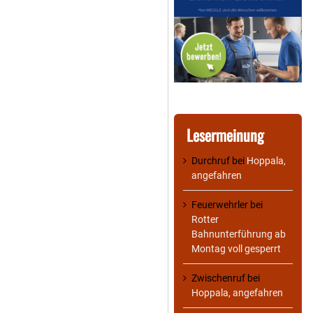
Lesermeinung
Durchruf
bei
Hoppala,
angefahren
Feuerwehrler
bei
Rotter
Bahnunterführung ab
Montag voll gesperrt
Zwischenruf
bei
Hoppala, angefahren