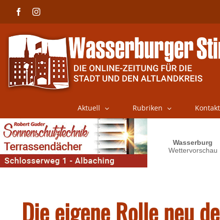
Skip
Facebook
Instagram
to
content
Aktuell
Rubriken
Kontakt
Die eigene Rolle neu de