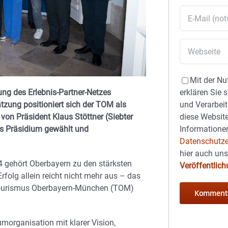
Mit der Nu
ung des Erlebnis-Partner-Netzes
erklären Sie 
zung positioniert sich der TOM als
und Verarbeit
on Präsident Klaus Stöttner (Siebter
diese Website
ns Präsidium gewählt und
Informationen
Datenschutze
hier auch un
4 gehört Oberbayern zu den stärksten
Veröffentlic
folg allein reicht nicht mehr aus – das
Tourismus Oberbayern-München (TOM)
morganisation mit klarer Vision,