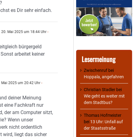
?
hst es Dir sehr einfach.
20. Mai 2025 um 18:44 Uhr
-
n
eitgleich bürgergeld
. Sonst arbeitet keiner
Lesermeinung
Zwischenruf
bei
Hoppala, angefahren
 Mai 2025 um 20:42 Uhr
-
n
Christian Stadler
bei
Wie geht es weiter mit
und deiner Meinung
dem Stadtbus?
st eine Fachkraft nur
, der am Computer sitzt,
Thomas Hofmeister
wie? Wenn unser
bei
13 Uhr: Unfall auf
rk nicht ordentlich
der Staatsstraße
t wird, liegt das sicher