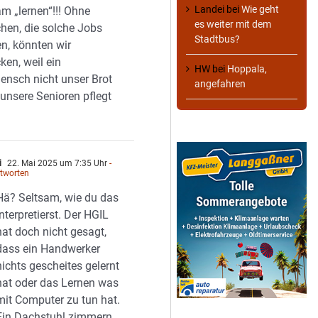
Landei
bei
Wie geht
am „lernen“!!! Ohne
es weiter mit dem
hen, die solche Jobs
Stadtbus?
n, könnten wir
ken, weil ein
HW
bei
Hoppala,
nsch nicht unser Brot
angefahren
 unsere Senioren pflegt
i
22. Mai 2025 um 7:35 Uhr
-
tworten
Hä? Seltsam, wie du das
interpretierst. Der HGIL
hat doch nicht gesagt,
dass ein Handwerker
nichts gescheites gelernt
hat oder das Lernen was
mit Computer zu tun hat.
Ein Dachstuhl zimmern