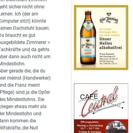
geht sicher nicht ohne
Lernen. Ich (der am
Computer sitzt) könnte
keinen Dachstuhl bauen.
Da braucht es gut
ausgebildete Zimmerer =
Fachkräfte und da gehts
aber dann auch nicht um
Mindestlohn.
Aber gerade die, die du
hier meinst (Handwerker)
und die Franz meint
(Pflege) sind ja die Opfer
des Mindestlohns. Sie
kriegen etwas mehr als
der Mindestlohn und
dann kommen die
Hilfskräfte, die Null