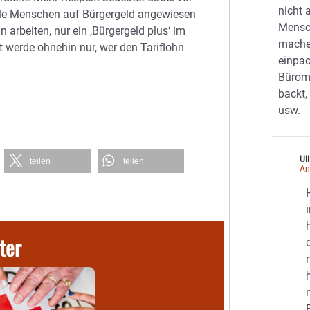
nicht 
iele Menschen auf Bürgergeld angewiesen
Mensc
n arbeiten, nur ein ‚Bürgergeld plus‘ im
mache
t werde ohnehin nur, wer den Tariflohn
einpac
Bürome
backt,
usw.
Ull
teilen
teilen
An
ter