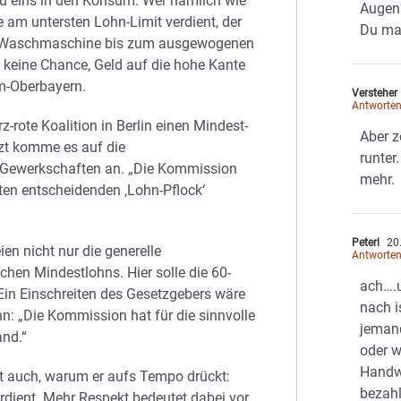
 zu eins in den Konsum. Wer nämlich wie
Augen
 am untersten Lohn-Limit verdient, der
Du mac
uen Waschmaschine bis zum ausgewogenen
 keine Chance, Geld auf die hohe Kante
m-Oberbayern.
Versteher
Antworte
z-rote Koalition in Berlin einen Mindest-
Aber z
tzt komme es auf die
runter
 Gewerkschaften an. „Die Kommission
mehr.
ten entscheidenden ‚Lohn-Pflock‘
Peterl
20.
en nicht nur die generelle
Antworte
chen Mindestlohns. Hier solle die 60-
ach….
Ein Einschreiten des Gesetzgebers wäre
nach i
nn: „Die Kommission hat für die sinnvolle
jemand
and.“
oder 
Handwe
 auch, warum er aufs Tempo drückt:
bezahl
rdient. Mehr Respekt bedeutet dabei vor