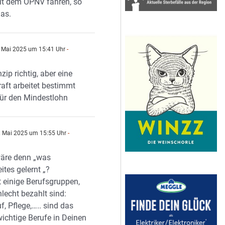
it dem ÖPNV fahren, so
das.
 Mai 2025 um 15:41 Uhr
-
n
nzip richtig, aber eine
aft arbeitet bestimmt
für den Mindestlohn
 Mai 2025 um 15:55 Uhr
-
n
äre denn „was
ites gelernt „?
t einige Berufsgruppen,
hlecht bezahlt sind:
f, Pflege,….. sind das
wichtige Berufe in Deinen