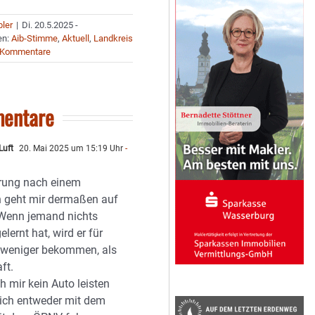
bler
|
Di. 20.5.2025 -
en:
Aib-Stimme
,
Aktuell
,
Landkreis
 Kommentare
entare
Luft
20. Mai 2025 um 15:19 Uhr
-
rung nach einem
 geht mir dermaßen auf
 Wenn jemand nichts
elernt hat, wird er für
t weniger bekommen, als
ft.
 mir kein Auto leisten
ich entweder mit dem