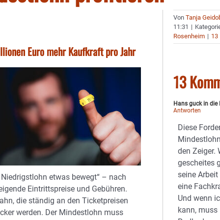
Von
Tanja Geido
11:31
|
Kategori
Rosenheim
|
13
lionen Euro mehr Kaufkraft pro Jahr
13 Komm
Hans guck in die 
Antworten
Diese Forde
Mindestlohn
den Zeiger.
gescheites g
seine Arbei
 Niedrigstlohn etwas bewegt“ – nach
eine Fachkra
eigende Eintrittspreise und Gebühren.
Und wenn ich
ahn, die ständig an den Ticketpreisen
kann, muss 
cker werden. Der Mindestlohn muss