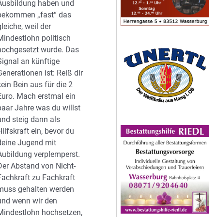
Ausbildung haben und
bekommen „fast“ das
gleiche, weil der
Mindestlohn politisch
hochgesetzt wurde. Das
Signal an künftige
Generationen ist: Reiß dir
kein Bein aus für die 2
Euro. Mach erstmal ein
paar Jahre was du willst
und steig dann als
Hilfskraft ein, bevor du
deine Jugend mit
Aubildung verplemperst.
Der Abstand von Nicht-
Fachkraft zu Fachkraft
muss gehalten werden
und wenn wir den
Mindestlohn hochsetzen,