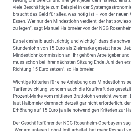
Niedriglohnbereich und hier geht jeder Cent nahezu eins
viele Beschäftigte zum Beispiel in der Systemgastronomie
braucht das Geld für alles, was nötig ist – von der ne
Essen. Wer nur den Mindestlohn verdient, der hat sowieso
zu legen“, sagt Manuel Halbmeier von der NGG Rosenhei
Es sei deshalb auch „richtig und wichtig“, dass die schwar
Stundenlohn von 15 Euro als Zielmarke gesetzt habe. Je
Mindestlohnkommission an. Ihr gehören Arbeitgeber und
muss schon bei ihrer nächsten Sitzung Ende Juni den ers
Richtung 15 Euro setzen“, so Halbmeier.
Wichtige Kriterien für eine Anhebung des Mindestlohns sei
Tarifentwicklung, sondern auch die Kaufkraft des gesetzli
Prozent-Marke vom mittleren Bruttolohn erreicht werden. 
laut Halbmeier demnach derzeit gar nicht erforderlich, de
Erhöhung auf 15 Euro ja alle notwendigen Kriterien zur H
Der Geschäftsführer der NGG Rosenheim-Oberbayern sagt
„Wer am unteren Lohn-Limit arbeitet, hat mehr Respekt ve