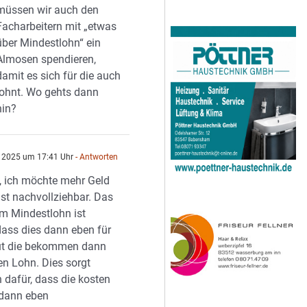
müssen wir auch den
Facharbeitern mit „etwas
über Mindestlohn“ ein
Almosen spendieren,
damit es sich für die auch
lohnt. Wo gehts dann
hin?
 2025 um 17:41 Uhr
- Antworten
 ich möchte mehr Geld
t nachvollziehbar. Das
m Mindestlohn ist
dass dies dann eben für
 Gut die bekommen dann
en Lohn. Dies sorgt
 dafür, dass die kosten
e dann eben