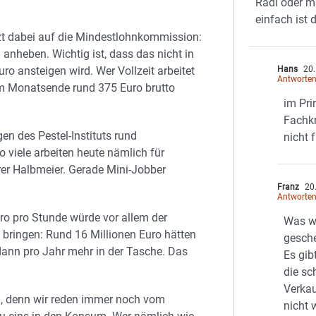
Radl oder m
einfach ist 
t dabei auf die Mindestlohnkommission:
 anheben. Wichtig ist, dass das nicht in
uro ansteigen wird. Wer Vollzeit arbeitet
Hans
20.
Antworte
am Monatsende rund 375 Euro brutto
im Pri
Fachkr
 des Pestel-Instituts rund
nicht 
 viele arbeiten heute nämlich für
er Halbmeier. Gerade Mini-Jobber
Franz
20.
Antworte
o pro Stunde würde vor allem der
Was w
bringen: Rund 16 Millionen Euro hätten
gesche
ann pro Jahr mehr in der Tasche. Das
Es gib
die sc
Verkau
nn, denn wir reden immer noch vom
nicht 