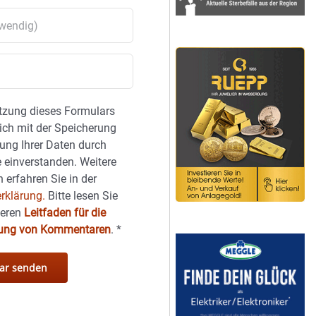
tzung dieses Formulars
sich mit der Speicherung
ung Ihrer Daten durch
 einverstanden. Weitere
 erfahren Sie in der
rklärung.
Bitte lesen Sie
seren
Leitfaden für die
hung von Kommentaren
.
*