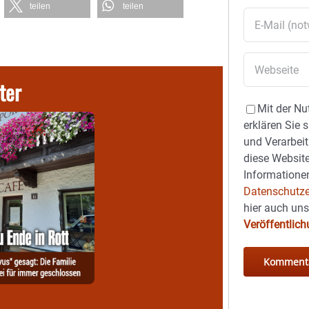
teilen
teilen
ter
Mit der Nu
erklären Sie 
und Verarbeit
diese Website
Informationen
Datenschutze
hier auch un
Veröffentlic