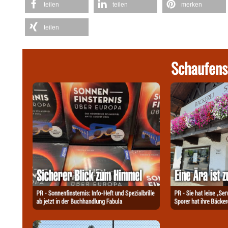
teilen
teilen
merken
teilen
Schaufens