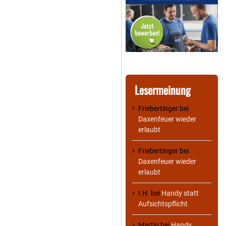
Lesermeinung
Friebertinger
bei
Daxenfeuer wieder
erlaubt
Friebertinger
bei
Daxenfeuer wieder
erlaubt
I.H.
bei
Handy statt
Aufsichtspflicht
Martin
bei
Handy