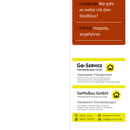
Landei
bei
Wie geht
es weiter mit dem
Stadtbus?
HW
bei
Hoppala,
angefahren