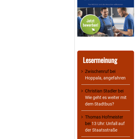
Lesermeinung
Zwischenruf
bei
Hoppala, angefahren
Christian Stadler
bei
Wie geht es weiter mit
dem Stadtbus?
Thomas Hofmeister
bei
13 Uhr: Unfall auf
der Staatsstraße