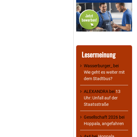
Lesermeinung
Wasserburger_
bei
Wie geht es weiter mit
dem Stadtbus?
ALEXANDRA
bei
13
Uhr: Unfall auf der
Staatsstraße
Gesellschaft 2026
bei
Hoppala, angefahren
4×4
bei
Hoppala,