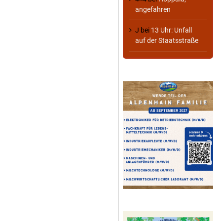
angefahren
J
bei
13 Uhr: Unfall
auf der Staatsstraße