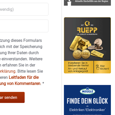
tzung dieses Formulars
sich mit der Speicherung
ung Ihrer Daten durch
 einverstanden. Weitere
 erfahren Sie in der
rklärung.
Bitte lesen Sie
seren
Leitfaden für die
hung von Kommentaren
.
*