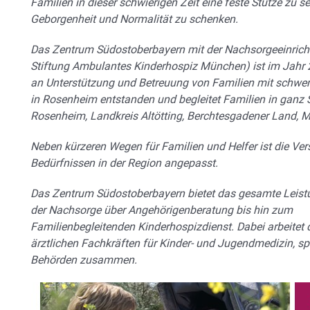
Familien in
dieser schwierigen Zeit eine feste Stütze zu s
Geborgenheit und Normalität zu
schenken.
Das Zentrum Südostoberbayern mit der Nachsorgeeinricht
Stiftung
Ambulantes Kinderhospiz München) ist im Jahr
an Unterstützung und
Betreuung von Familien mit schwer
in Rosenheim entstanden und begleitet
Familien in ganz 
Rosenheim, Landkreis Altötting, Berchtesgadener Land,
M
Neben kürzeren Wegen für Familien und Helfer ist die Ve
Bedürfnissen in der Region angepasst.
Das Zentrum Südostoberbayern bietet das gesamte
Leist
der Nachsorge über Angehörigenberatung bis hin zum
Familienbegleitenden Kinderhospizdienst. Dabei arbeitet 
ärztlichen
Fachkräften für Kinder- und Jugendmedizin, sp
Behörden zusammen.