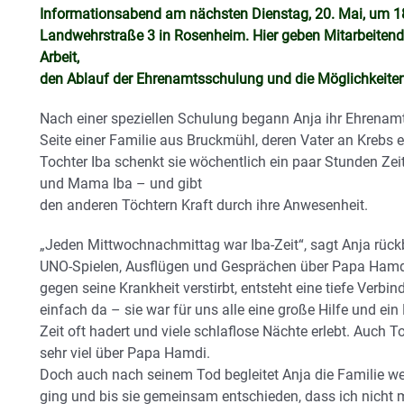
Informationsabend am nächsten Dienstag, 20. Mai, um 1
Landwehrstraße 3 in Rosenheim. Hier geben Mitarbeitende
Arbeit,
den Ablauf der Ehrenamtsschulung und die Möglichkeiten
Nach einer speziellen Schulung begann Anja ihr Ehrenamt 
Seite einer Familie aus Bruckmühl, deren Vater an Krebs er
Tochter Iba schenkt sie wöchentlich ein paar Stunden Zei
und Mama Iba – und gibt
den anderen Töchtern Kraft durch ihre Anwesenheit.
„Jeden Mittwochnachmittag war Iba-Zeit“, sagt Anja rück
UNO-Spielen, Ausflügen und Gesprächen über Papa Ham
gegen seine Krankheit verstirbt, entsteht eine tiefe Verbi
einfach da – sie war für uns alle eine große Hilfe und ein 
Zeit oft hadert und viele schlaflose Nächte erlebt. Auch T
sehr viel über Papa Hamdi.
Doch auch nach seinem Tod begleitet Anja die Familie weit
ging und bis sie gemeinsam entschieden, dass ich nicht 