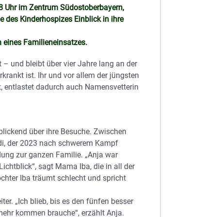
8 Uhr im Zentrum Südostoberbayern,
 des Kinderhospizes Einblick in ihre
 eines Familieneinsatzes.
– und bleibt über vier Jahre lang an der
krankt ist. Ihr und vor allem der jüngsten
t, entlastet dadurch auch Namensvetterin
blickend über ihre Besuche. Zwischen
di, der 2023 nach schwerem Kampf
ndung zur ganzen Familie. „Anja war
Lichtblick“, sagt Mama Iba, die in all der
ochter Iba träumt schlecht und spricht
er. „Ich blieb, bis es den fünfen besser
mehr kommen brauche“, erzählt Anja.