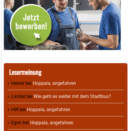
Lesermeinung
Heiner
bei
Hoppala, angefahren
Landei
bei
Wie geht es weiter mit dem Stadtbus?
HW
bei
Hoppala, angefahren
Egon
bei
Hoppala, angefahren