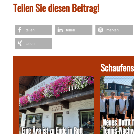
Teilen Sie diesen Beitrag!
teilen
teilen
merken
teilen
Schaufens