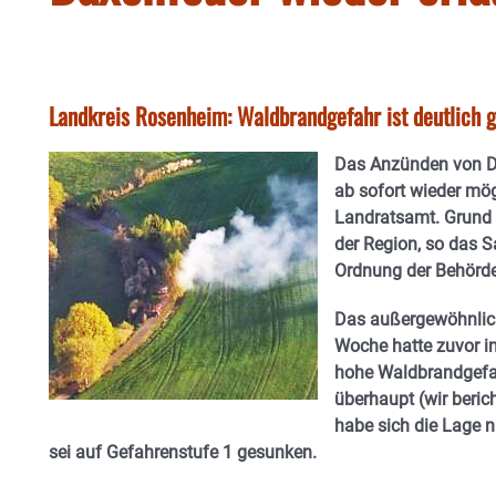
Landkreis Rosenheim: Waldbrandgefahr ist deutlich 
Das Anzünden von D
ab sofort wieder mög
Landratsamt. Grund 
der Region, so das S
Ordnung der Behörde
Das außergewöhnlich
Woche hatte zuvor in
hohe Waldbrandgefah
überhaupt (wir beric
habe sich die Lage 
sei auf Gefahrenstufe 1 gesunken.