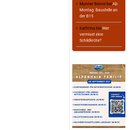
Munner Benne
bei
Ab
Montag: Baustelle an
der B15
Kathrina
bei
Wer
vermisst eine
Schildkröte?