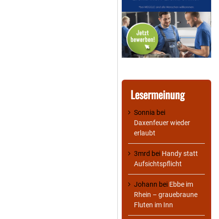
Lesermeinung
Sonnia
bei
Daxenfeuer wieder
erlaubt
3mrd
bei
Handy statt
Aufsichtspflicht
Johann
bei
Ebbe im
Rhein – grauebraune
Fluten im Inn