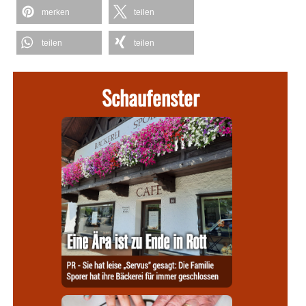
merken
teilen
teilen
teilen
Schaufenster