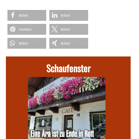
teilen
teilen
merken
teilen
teilen
teilen
Schaufenster