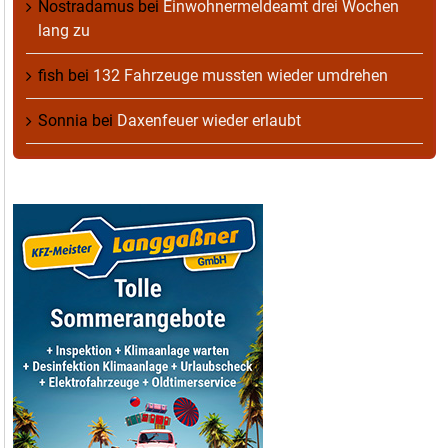
Nostradamus
bei
Einwohnermeldeamt drei Wochen
lang zu
fish
bei
132 Fahrzeuge mussten wieder umdrehen
Sonnia
bei
Daxenfeuer wieder erlaubt