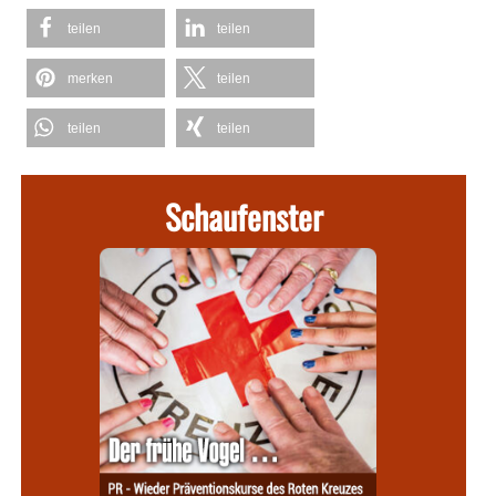
teilen
teilen
merken
teilen
teilen
teilen
Schaufenster