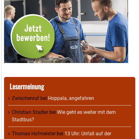
Lesermeinung
Zwischenruf
bei
Hoppala, angefahren
Christian Stadler
bei
Wie geht es weiter mit dem
Stadtbus?
Thomas Hofmeister
bei
13 Uhr: Unfall auf der