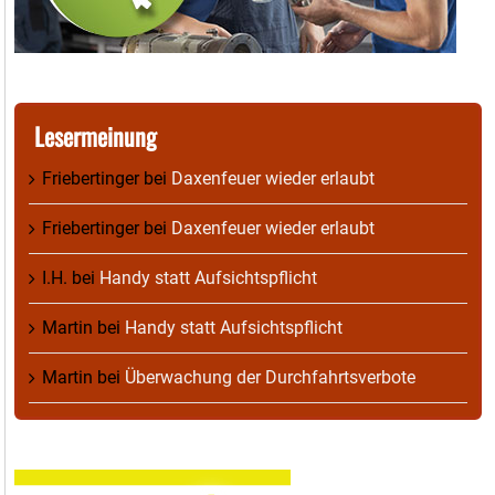
Lesermeinung
Friebertinger
bei
Daxenfeuer wieder erlaubt
Friebertinger
bei
Daxenfeuer wieder erlaubt
I.H.
bei
Handy statt Aufsichtspflicht
Martin
bei
Handy statt Aufsichtspflicht
Martin
bei
Überwachung der Durchfahrtsverbote