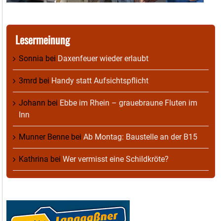
Lesermeinung
Sonnia
bei
Daxenfeuer wieder erlaubt
3mrd
bei
Handy statt Aufsichtspflicht
Johann
bei
Ebbe im Rhein – grauebraune Fluten im
Inn
Munner Benne
bei
Ab Montag: Baustelle an der B15
Kathrina
bei
Wer vermisst eine Schildkröte?