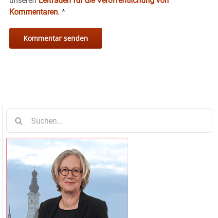
unseren
Leitfaden für die Veröffentlichung von
Kommentaren
.
*
Suche
nach: