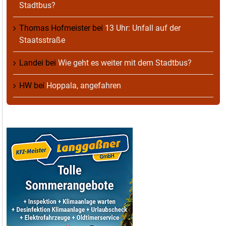
Stadtbus?
Thomas Hofmeister
bei
13 Uhr: Unfall auf der
Staatsstraße
Landei
bei
Wie geht es weiter mit dem Stadtbus?
HW
bei
Hoppala, angefahren