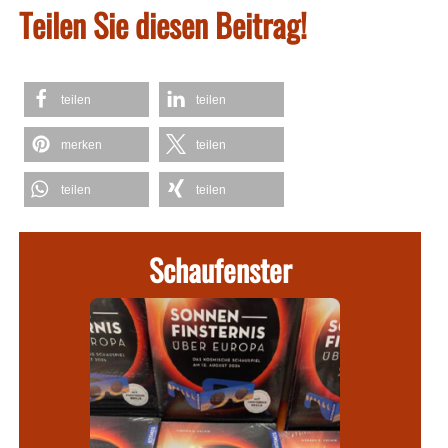
Teilen Sie diesen Beitrag!
teilen
teilen
merken
teilen
teilen
teilen
Schaufenster