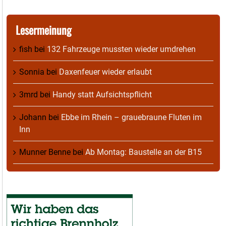
Lesermeinung
fish
bei
132 Fahrzeuge mussten wieder umdrehen
Sonnia
bei
Daxenfeuer wieder erlaubt
3mrd
bei
Handy statt Aufsichtspflicht
Johann
bei
Ebbe im Rhein – grauebraune Fluten im
Inn
Munner Benne
bei
Ab Montag: Baustelle an der B15