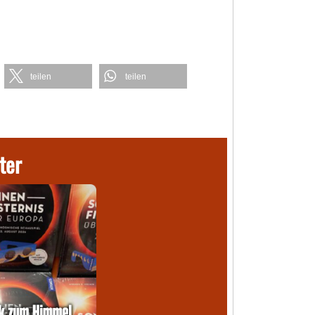
teilen
teilen
ter