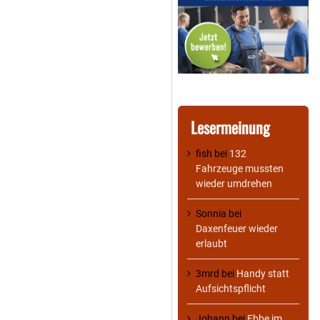
Lesermeinung
fish
bei
132
Fahrzeuge mussten
wieder umdrehen
Sonnia
bei
Daxenfeuer wieder
erlaubt
3mrd
bei
Handy statt
Aufsichtspflicht
Johann
bei
Ebbe im