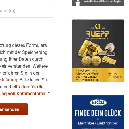
tzung dieses Formulars
sich mit der Speicherung
ung Ihrer Daten durch
 einverstanden. Weitere
 erfahren Sie in der
rklärung.
Bitte lesen Sie
seren
Leitfaden für die
hung von Kommentaren
.
*