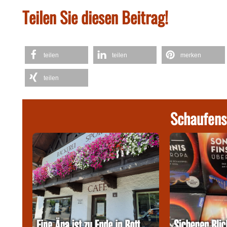
Teilen Sie diesen Beitrag!
teilen
teilen
merken
teilen
Schaufens