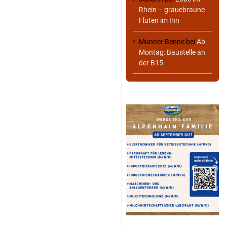
Rhein – grauebraune
Fluten im Inn
Munner Benne
bei
Ab
Montag: Baustelle an
der B15