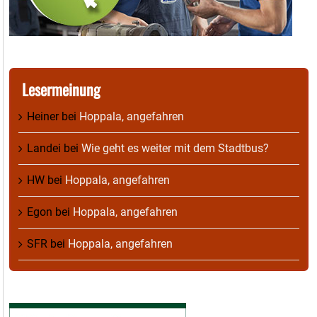
Lesermeinung
Heiner
bei
Hoppala, angefahren
Landei
bei
Wie geht es weiter mit dem Stadtbus?
HW
bei
Hoppala, angefahren
Egon
bei
Hoppala, angefahren
SFR
bei
Hoppala, angefahren