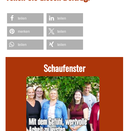
teilen
teilen
merken
teilen
teilen
teilen
Schaufenster