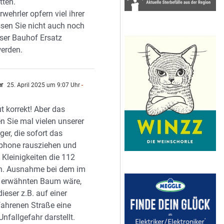
tten.
wehrler opfern viel ihrer
ssen Sie nicht auch noch
oser Bauhof Ersatz
werden.
er
25. April 2025 um 9:07 Uhr
-
n
t korrekt! Aber das
en Sie mal vielen unserer
ger, die sofort das
phone rausziehen und
Kleinigkeiten die 112
n. Ausnahme bei dem im
l erwähnten Baum wäre,
ieser z.B. auf einer
fahrenen Straße eine
Unfallgefahr darstellt.