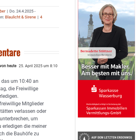
uber
|
Do. 24.4.2025 -
en:
Blaulicht & Sirene
|
4
ntare
 von heute
25. April 2025 um 8:10
 das um 10:40 an
g, die Freiwillige
rledigen.
eiwillige Mitglieder
stätten verlassen oder
t unterbrechen, um
 erledigen die meiner
ch die Bauhöfe zu