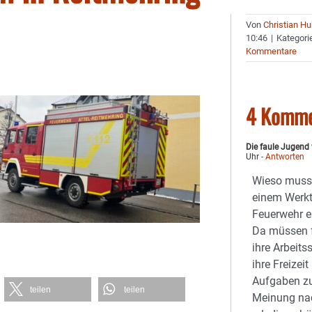
Von
Christian H
10:46
|
Kategori
Kommentare
4 Komme
Die faule Jugend
Uhr
- Antworten
Wieso muss
einem Werkta
Feuerwehr e
Da müssen fr
ihre Arbeits
ihre Freizei
Aufgaben zu
teilen
teilen
Meinung na