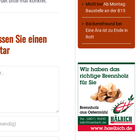
det bitte mal konkret.
Michl
bei
Ab Montag:
Baustelle an der B15
Bäckereifreund
bei
Eine Ära ist zu Ende in
ssen Sie einen
Rott
tar