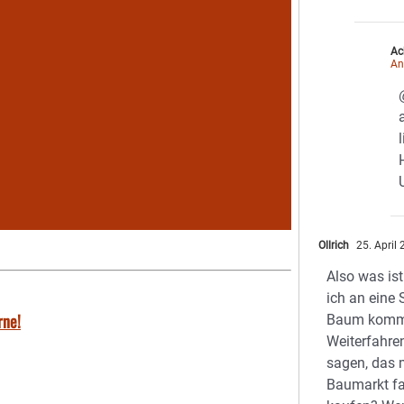
Ac
An
Ollrich
25. April
Also was is
ich an eine
rne!
Baum kom
Weiterfahre
sagen, das
Baumarkt f