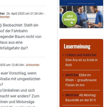
hso
26. April 2025 um 21:26 Uhr
-
tworten
@ Beobachtet: Stellt ein
auf der Fahrbahn
liegender Baum nicht von
Haus aus eine
Lesermeinung
Unfallgefahr dar?
I.Heinz und Gatte
bei
Eine Ära ist zu Ende in
Rott
 2025 um 12:40 Uhr
- Antworten
t euer Vorschlag, wenn
Michl
bei
Ebbe im
 Straße mit umgestürzten
Rhein – grauebraune
m?
Fluten im Inn
n/Umkehren und sich
Michl
bei
Ab Montag:
 macht wer anders? Zum
Baustelle an der B15
ahren und Motorsäge