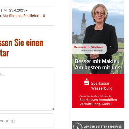
|
Mi. 23.4.2025 -
n:
Aib-Stimme
,
Feuilleton
|
0
ssen Sie einen
tar