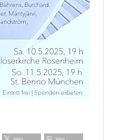
teilen
teilen