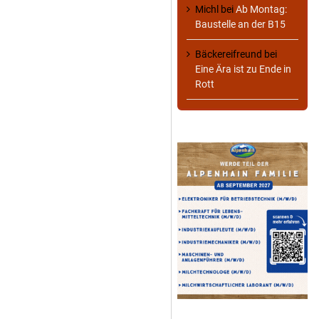
Michl
bei
Ab Montag:
Baustelle an der B15
Bäckereifreund
bei
Eine Ära ist zu Ende in
Rott