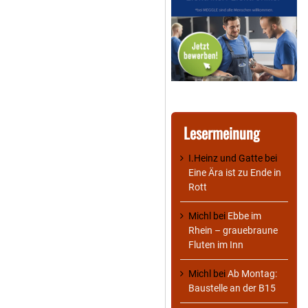
Lesermeinung
I.Heinz und Gatte
bei
Eine Ära ist zu Ende in
Rott
Michl
bei
Ebbe im
Rhein – grauebraune
Fluten im Inn
Michl
bei
Ab Montag:
Baustelle an der B15