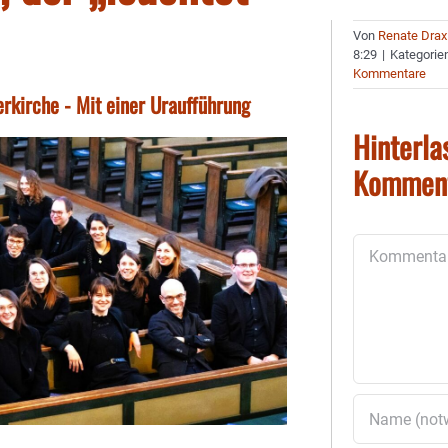
Von
Renate Drax
8:29
|
Kategorie
Kommentare
erkirche - Mit einer Uraufführung
Hinterla
Kommen
Kommentar