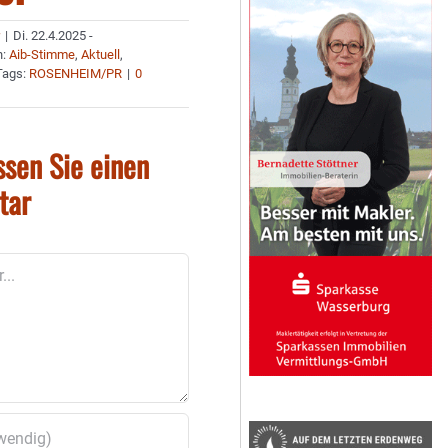
r
|
Di. 22.4.2025 -
n:
Aib-Stimme
,
Aktuell
,
Tags:
ROSENHEIM/PR
|
0
ssen Sie einen
tar