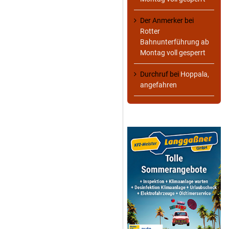
Der Anmerker
bei
Rotter
Bahnunterführung ab
Montag voll gesperrt
Durchruf
bei
Hoppala,
angefahren