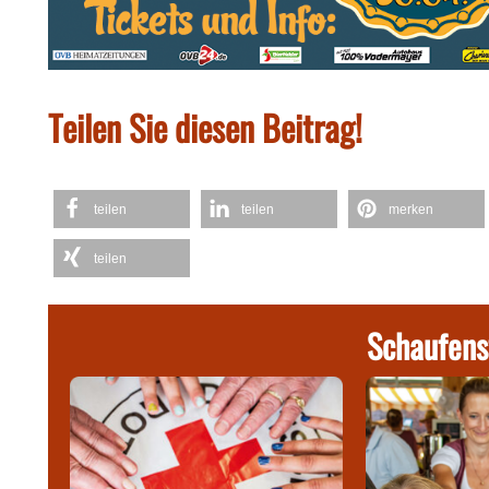
Teilen Sie diesen Beitrag!
teilen
teilen
merken
teilen
Schaufens