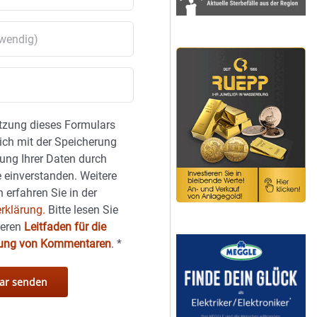
tzung dieses Formulars
sich mit der Speicherung
ung Ihrer Daten durch
 einverstanden. Weitere
 erfahren Sie in der
rklärung.
Bitte lesen Sie
seren
Leitfaden für die
hung von Kommentaren
.
*