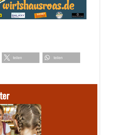
teilen
teilen
ter