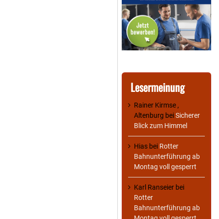
Lesermeinung
Rainer Kirmse ,
Altenburg
bei
Sicherer
Blick zum Himmel
Hias
bei
Rotter
Bahnunterführung ab
Montag voll gesperrt
Karl Ranseier
bei
Rotter
Bahnunterführung ab
Montag voll gesperrt