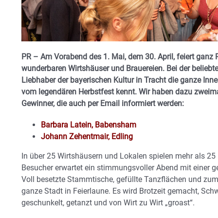
PR – Am Vorabend des 1. Mai, dem 30. April, feiert gan
wunderbaren Wirtshäuser und Brauereien. Bei der belieb
Liebhaber der bayerischen Kultur in Tracht die ganze Inn
vom legendären Herbstfest kennt.
Wir haben dazu zweimal
Gewinner, die auch per Email informiert werden:
Barbara Latein, Babensham
Johann Zehentmair, Edling
In über 25 Wirtshäusern und Lokalen spielen mehr als 25 
Besucher erwartet ein stimmungsvoller Abend mit einer ge
Voll besetzte Stammtische, gefüllte Tanzflächen und zum 
ganze Stadt in Feierlaune. Es wird Brotzeit gemacht, Sch
geschunkelt, getanzt und von Wirt zu Wirt „groast“.