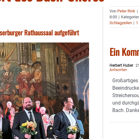
Von
Peter Rink
|
8:00
|
Kategorie
Schlagzeilen
|
1
serburger Rathaussaal aufgeführt
Ein Kom
Herbert Huber
21
Antworten
Großartiges
Beeindrucke
Streichersou
und durchg
Bach. Danke