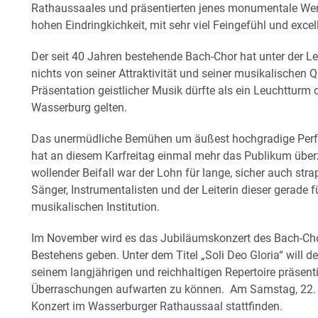
Rathaussaales und präsentierten jenes monumentale Wer
hohen Eindringkichkeit, mit sehr viel Feingefühl und exce
Der seit 40 Jahren bestehende Bach-Chor hat unter der L
nichts von seiner Attraktivität und seiner musikalischen Q
Präsentation geistlicher Musik dürfte als ein Leuchtturm
Wasserburg gelten.
Das unermüdliche Bemühen um äußest hochgradige Perfek
hat an diesem Karfreitag einmal mehr das Publikum überz
wollender Beifall war der Lohn für lange, sicher auch s
Sänger, Instrumentalisten und der Leiterin dieser gerade 
musikalischen Institution.
Im November wird es das Jubiläumskonzert des Bach-Chor
Bestehens geben. Unter dem Titel „Soli Deo Gloria“ will 
seinem langjährigen und reichhaltigen Repertoire präsent
Überraschungen aufwarten zu können.
Am Samstag, 22.
Konzert im Wasserburger Rathaussaal stattfinden.