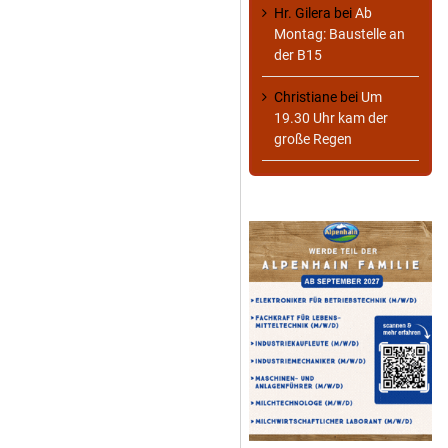
Hr. Gilera
bei
Ab
Montag: Baustelle an
der B15
Christiane
bei
Um
19.30 Uhr kam der
große Regen