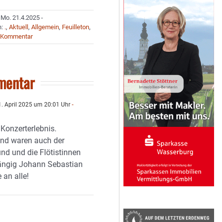
Mo. 21.4.2025 -
n:
.
,
Aktuell
,
Allgemein
,
Feuilleton
,
 Kommentar
mentar
. April 2025 um 20:01 Uhr
-
 Konzerterlebnis.
nd waren auch der
nd und die Flötistinnen
ängig Johann Sebastian
 an alle!