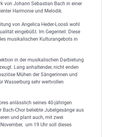
k von Johann Sebastian Bach in einer
llenter Harmonie und Melodik.
eitung von Angelica Heder-Loosli wohl
ualität eingebüßt. Im Gegenteil: Diese
 des musikalischen Kulturangebots in
tion in der musikalischen Darbietung
eugt. Lang anhaltender, nicht enden
trapaziöse Mühen der Sängerinnen und
für Wasserburg sehr wertvollen
es anlässlich seines 40-jährigen
der Bach-Chor beliebte Jubelgesänge aus
ieren und plant auch, mit zwei
 November,
um 19 Uhr soll dieses