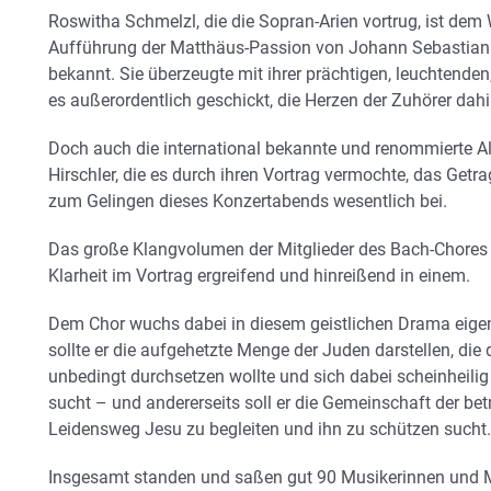
Roswitha Schmelzl, die die Sopran-Arien vortrug, ist de
Aufführung der Matthäus-Passion von Johann Sebastian
bekannt. Sie überzeugte mit ihrer prächtigen, leuchtende
es außerordentlich geschickt, die Herzen der Zuhörer da
Doch auch die international bekannte und renommierte A
Hirschler, die es durch ihren Vortrag vermochte, das Getra
zum Gelingen dieses Konzertabends wesentlich bei.
Das große Klangvolumen der Mitglieder des Bach-Chores wa
Klarheit im Vortrag ergreifend und hinreißend in einem.
Dem Chor wuchs dabei in diesem geistlichen Drama eigent
sollte er die aufgehetzte Menge der Juden darstellen, d
unbedingt durchsetzen wollte und sich dabei scheinheili
sucht – und andererseits soll er die Gemeinschaft der bet
Leidensweg Jesu zu begleiten und ihn zu schützen sucht.
Insgesamt standen und saßen gut 90 Musikerinnen und M