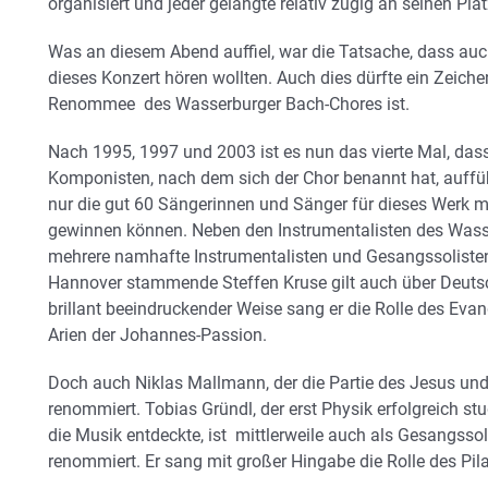
organisiert und jeder gelangte relativ zügig an seinen Pl
Was an diesem Abend auffiel, war die Tatsache, dass auc
dieses Konzert hören wollten. Auch dies dürfte ein Zeiche
Renommee des Wasserburger Bach-Chores ist.
Nach 1995, 1997 und 2003 ist es nun das vierte Mal, da
Komponisten, nach dem sich der Chor benannt hat, aufführ
nur die gut 60 Sängerinnen und Sänger für dieses Werk m
gewinnen können. Neben den Instrumentalisten des Wass
mehrere namhafte Instrumentalisten und Gesangssolisten 
Hannover stammende Steffen Kruse gilt auch über Deutsc
brillant beeindruckender Weise sang er die Rolle des Evan
Arien der Johannes-Passion.
Doch auch Niklas Mallmann, der die Partie des Jesus und d
renommiert. Tobias Gründl, der erst Physik erfolgreich stu
die Musik entdeckte, ist
mittlerweile auch als Gesangssol
renommiert. Er sang mit großer Hingabe die Rolle des Pila