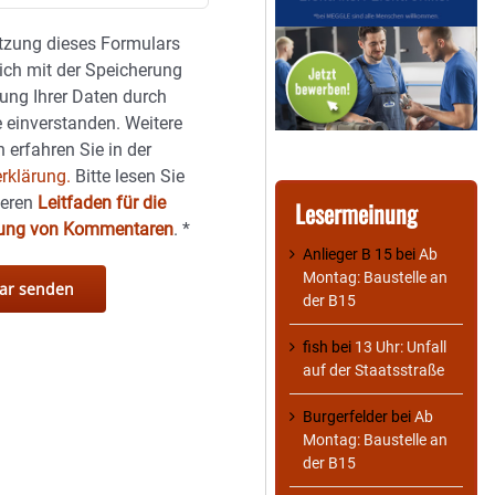
tzung dieses Formulars
sich mit der Speicherung
ung Ihrer Daten durch
 einverstanden. Weitere
 erfahren Sie in der
rklärung.
Bitte lesen Sie
seren
Leitfaden für die
Lesermeinung
hung von Kommentaren
.
*
Anlieger B 15
bei
Ab
Montag: Baustelle an
der B15
fish
bei
13 Uhr: Unfall
auf der Staatsstraße
Burgerfelder
bei
Ab
Montag: Baustelle an
der B15