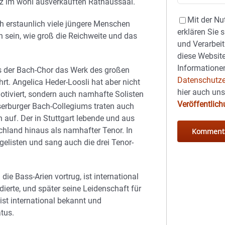
atz im wohl ausverkauften Rathaussaal.
Mit der Nu
h erstaunlich viele jüngere Menschen
erklären Sie 
n sein, wie groß die Reichweite und das
und Verarbeit
diese Website
Informationen
ss der Bach-Chor das Werk des großen
Datenschutze
t. Angelica Heder-Loosli hat aber nicht
hier auch un
otiviert, sondern auch namhafte Solisten
Veröffentlic
erburger Bach-Collegiums traten auch
auf. Der in Stuttgart lebende und aus
hland hinaus als namhafter Tenor. In
gelisten und sang auch die drei Tenor-
ie Bass-Arien vortrug, ist international
dierte, und später seine Leidenschaft für
ist international bekannt und
tus.