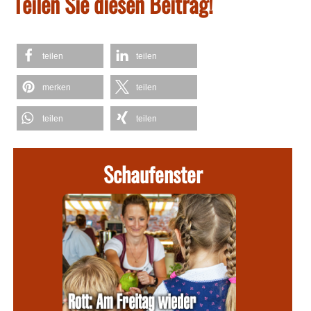
Teilen Sie diesen Beitrag!
teilen
teilen
merken
teilen
teilen
teilen
Schaufenster