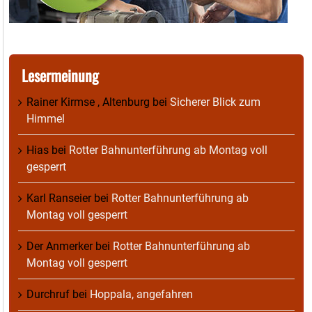
Lesermeinung
Rainer Kirmse , Altenburg
bei
Sicherer Blick zum
Himmel
Hias
bei
Rotter Bahnunterführung ab Montag voll
gesperrt
Karl Ranseier
bei
Rotter Bahnunterführung ab
Montag voll gesperrt
Der Anmerker
bei
Rotter Bahnunterführung ab
Montag voll gesperrt
Durchruf
bei
Hoppala, angefahren