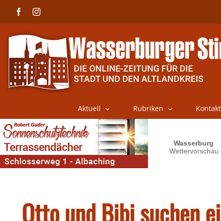
Skip
Facebook
Instagram
to
content
Aktuell
Rubriken
Kontakt
Otto und Bibi suchen e