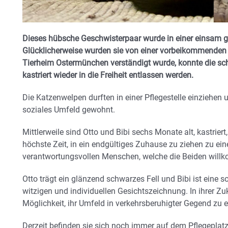
Dieses hübsche Geschwisterpaar wurde in einer einsam g
Glücklicherweise wurden sie von einer vorbeikommenden
Tierheim Ostermünchen verständigt wurde, konnte die s
kastriert wieder in die Freiheit entlassen werden.
Die Katzenwelpen durften in einer Pflegestelle einziehe
soziales Umfeld gewohnt.
Mittlerweile sind Otto und Bibi sechs Monate alt, kastrier
höchste Zeit, in ein endgültiges Zuhause zu ziehen zu eine
verantwortungsvollen Menschen, welche die Beiden will
Otto trägt ein glänzend schwarzes Fell und Bibi ist eine s
witzigen und individuellen Gesichtszeichnung. In ihrer Zu
Möglichkeit, ihr Umfeld in verkehrsberuhigter Gegend zu 
Derzeit befinden sie sich noch immer auf dem Pflegeplat