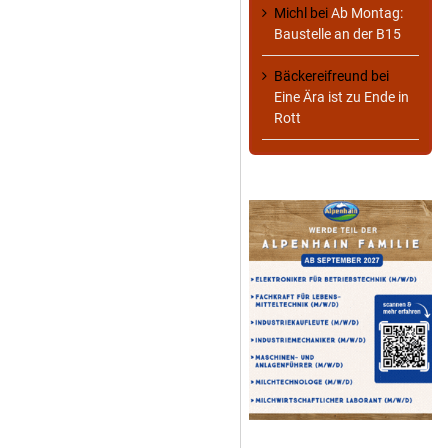
Michl
bei
Ab Montag:
Baustelle an der B15
Bäckereifreund
bei
Eine Ära ist zu Ende in
Rott