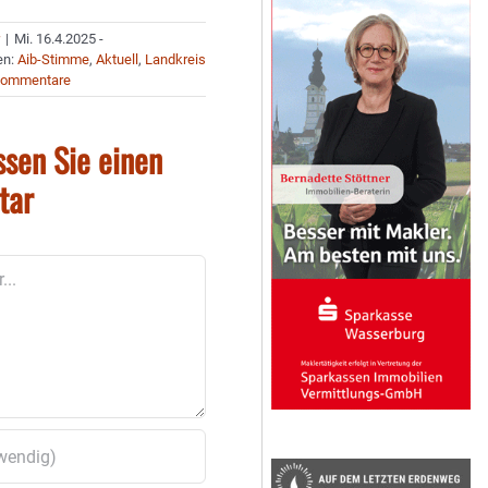
r
|
Mi. 16.4.2025 -
en:
Aib-Stimme
,
Aktuell
,
Landkreis
Kommentare
ssen Sie einen
tar