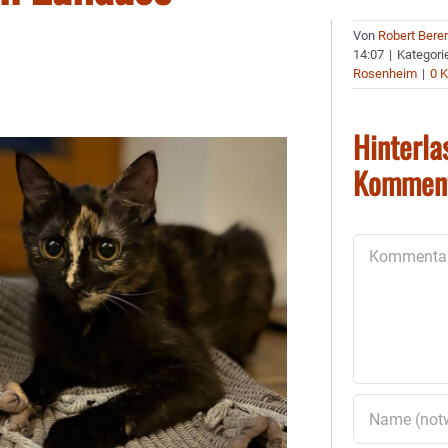
Von
Robert Bere
14:07
|
Kategori
Rosenheim
|
0 
Hinterla
Kommen
Kommentar