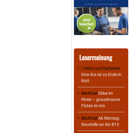
Lesermeinung
I.Heinz und Gatte
bei
Eine Ära ist zu Ende in
Rott
Michl
bei
Ebbe im
Rhein – grauebraune
Fluten im Inn
Michl
bei
Ab Montag:
Baustelle an der B15