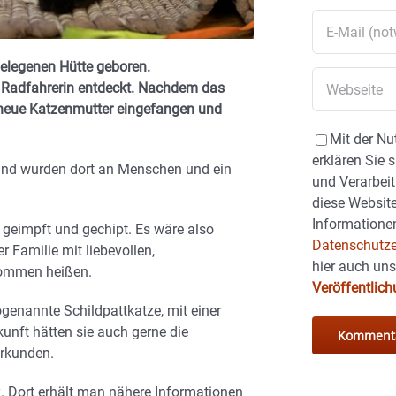
elegenen Hütte geboren.
 Radfahrerin entdeckt. Nachdem das
cheue Katzenmutter eingefangen und
Mit der Nu
erklären Sie 
n und wurden dort an Menschen und ein
und Verarbeit
diese Website
Informationen
t, geimpft und gechipt. Es wäre also
Datenschutze
r Familie mit liebevollen,
hier auch un
kommen heißen.
Veröffentlic
ogenannte Schildpattkatze, mit einer
kunft hätten sie auch gerne die
erkunden.
z. Dort erhält man nähere Informationen