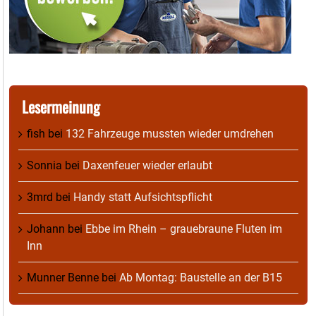
Lesermeinung
fish
bei
132 Fahrzeuge mussten wieder umdrehen
Sonnia
bei
Daxenfeuer wieder erlaubt
3mrd
bei
Handy statt Aufsichtspflicht
Johann
bei
Ebbe im Rhein – grauebraune Fluten im
Inn
Munner Benne
bei
Ab Montag: Baustelle an der B15