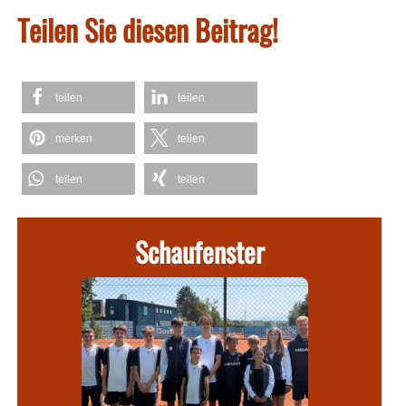
Teilen Sie diesen Beitrag!
teilen
teilen
merken
teilen
teilen
teilen
Schaufenster