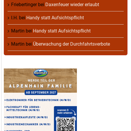
Friebertinger
bei
Daxenfeuer wieder erlaubt
I.H.
bei
Handy statt Aufsichtspflicht
Martin
bei
Handy statt Aufsichtspflicht
Martin
bei
Überwachung der Durchfahrtsverbote