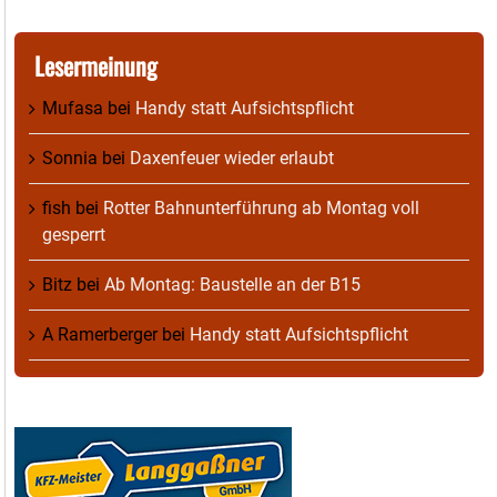
Lesermeinung
Mufasa
bei
Handy statt Aufsichtspflicht
Sonnia
bei
Daxenfeuer wieder erlaubt
fish
bei
Rotter Bahnunterführung ab Montag voll
gesperrt
Bitz
bei
Ab Montag: Baustelle an der B15
A Ramerberger
bei
Handy statt Aufsichtspflicht