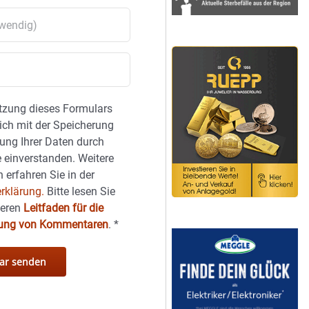
tzung dieses Formulars
sich mit der Speicherung
ung Ihrer Daten durch
 einverstanden. Weitere
 erfahren Sie in der
rklärung.
Bitte lesen Sie
seren
Leitfaden für die
hung von Kommentaren
.
*