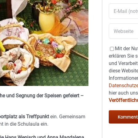
Mit der Nu
erklären Sie 
und Verarbeit
diese Website
Informationen
Datenschutze
hier auch un
eihe und Segnung der Speisen gefeiert –
Veröffentlic
portplatz als Treffpunkt
ein. Gemeinsam
 in die Schulaula ein.
ie Hans Wenisch und Anna Magdalena