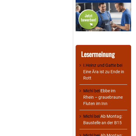
Lesermeinung
I.Heinz und Gatte
bei
Eine Ära ist zu Ende in
Rott
Michl
bei
Ebbe im
Rhein – grauebraune
Fluten im Inn
Michl
bei
Ab Montag:
Baustelle an der B15
Michl
bei
Ab Montag: