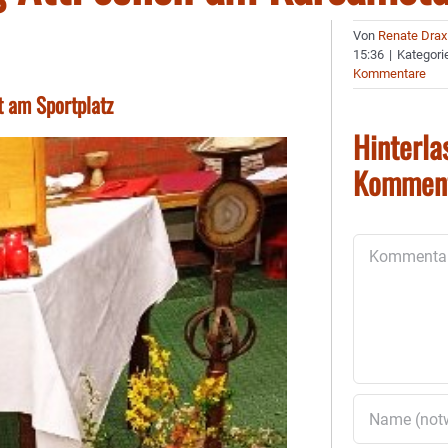
Von
Renate Drax
15:36
|
Kategori
Kommentare
t am Sportplatz
Hinterla
Kommen
Kommentar