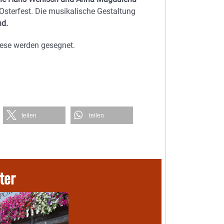
sterfest. Die musikalische Gestaltung
nd.
iese werden gesegnet.
teilen
teilen
ter