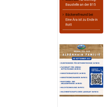
Baustelle an der B15
Bäckereifreund
bei
Eine Ära ist zu Ende in
Rott