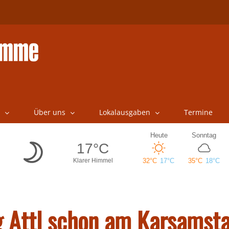
Über uns
Lokalausgaben
Termine
g Attl schon am Karsamst