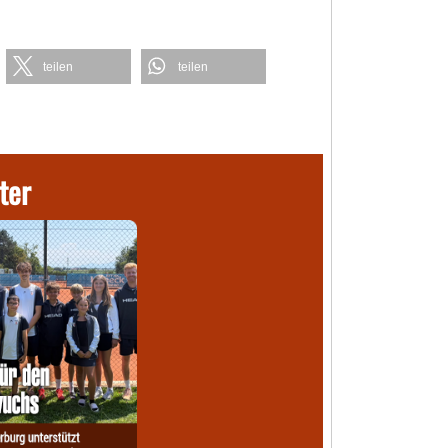
teilen
teilen
ter