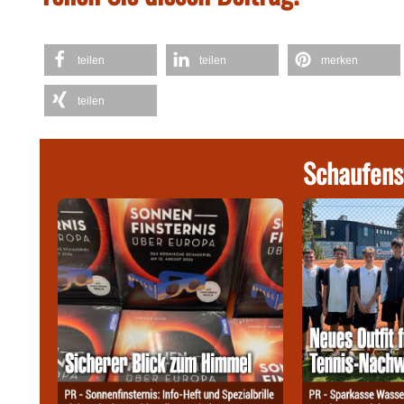
teilen
teilen
merken
teilen
Schaufens