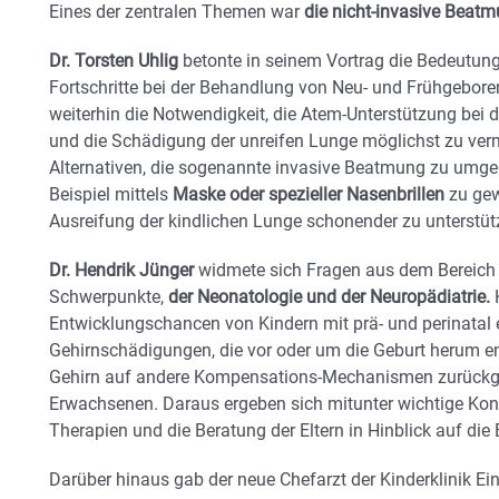
Eines der zentralen Themen war
die nicht-invasive Beat
Dr. Torsten Uhlig
betonte in seinem Vortrag die Bedeutung
Fortschritte bei der Behandlung von Neu- und Frühgeboren
weiterhin die Notwendigkeit, die Atem-Unterstützung bei 
und die Schädigung der unreifen Lunge möglichst zu verm
Alternativen, die sogenannte invasive Beatmung zu umg
Beispiel mittels
Maske oder spezieller Nasenbrillen
zu gew
Ausreifung der kindlichen Lunge schonender zu unterstüt
Dr. Hendrik Jünger
widmete sich Fragen aus dem Bereich 
Schwerpunkte,
der Neonatologie und der Neuropädiatrie.
K
Entwicklungschancen von Kindern mit prä- und perinatal 
Gehirnschädigungen, die vor oder um die Geburt herum en
Gehirn auf andere Kompensations-Mechanismen zurückgrei
Erwachsenen. Daraus ergeben sich mitunter wichtige Kon
Therapien und die Beratung der Eltern in Hinblick auf die
Darüber hinaus gab der neue Chefarzt der Kinderklinik Ei