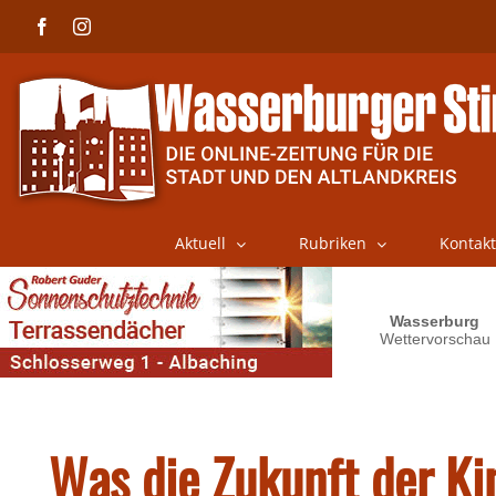
Skip
Facebook
Instagram
to
content
Aktuell
Rubriken
Kontakt
Was die Zukunft der K