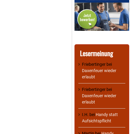
Lesermeinung
Friebertinger
bei
Daxenfeuer wieder
erlaubt
Friebertinger
bei
Daxenfeuer wieder
erlaubt
I.H.
bei
Handy statt
Aufsichtspflicht
Martin
bei
Handy