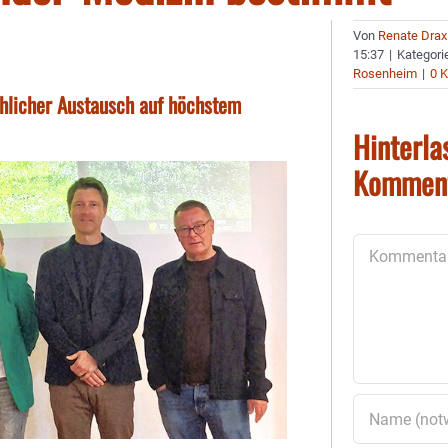
Von
Renate Drax
15:37
|
Kategori
Rosenheim
|
0 
chlicher Austausch auf höchstem
Hinterla
Kommen
Kommentar