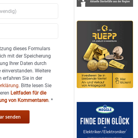
tzung dieses Formulars
sich mit der Speicherung
ung Ihrer Daten durch
 einverstanden. Weitere
 erfahren Sie in der
rklärung.
Bitte lesen Sie
seren
Leitfaden für die
hung von Kommentaren
.
*