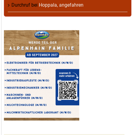
Durchruf
bei
Hoppala, angefahren