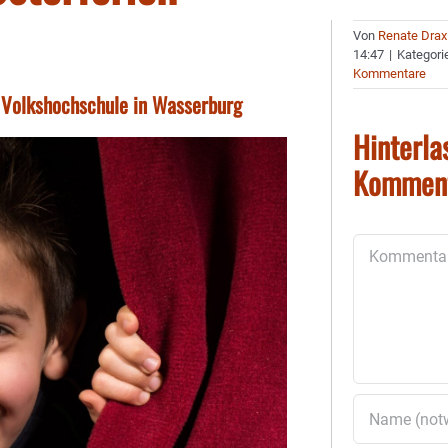
Von
Renate Drax
14:47
|
Kategori
Kommentare
er Volkshochschule in Wasserburg
Hinterla
Kommen
Kommentar