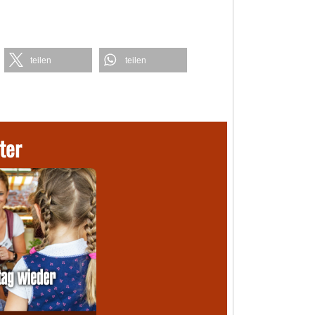
teilen
teilen
ter