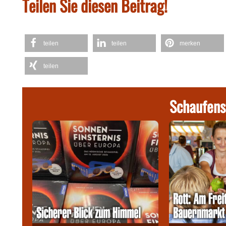
Teilen Sie diesen Beitrag!
teilen
teilen
merken
teilen
Schaufens