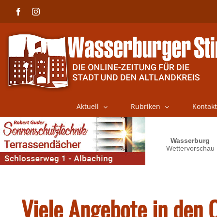
Skip
Facebook
Instagram
to
content
Aktuell
Rubriken
Kontakt
Viele Angebote in den 