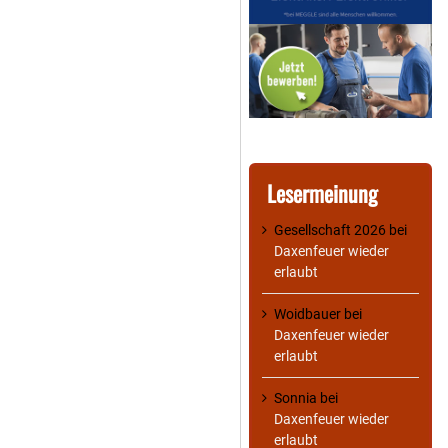
Lesermeinung
Gesellschaft 2026
bei
Daxenfeuer wieder
erlaubt
Woidbauer
bei
Daxenfeuer wieder
erlaubt
Sonnia
bei
Daxenfeuer wieder
erlaubt