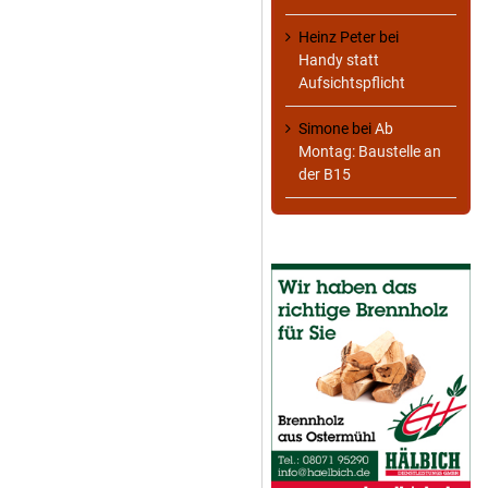
Heinz Peter
bei
Handy statt
Aufsichtspflicht
Simone
bei
Ab
Montag: Baustelle an
der B15