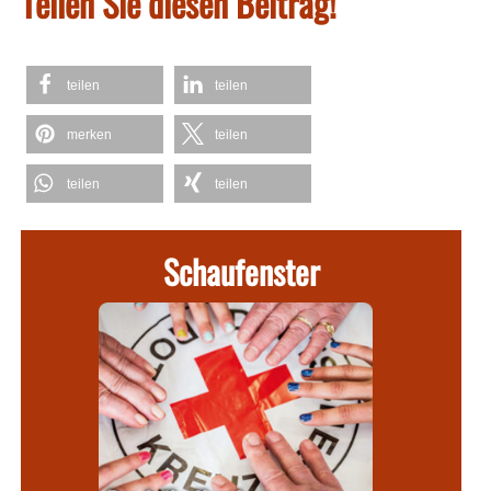
Teilen Sie diesen Beitrag!
teilen
teilen
merken
teilen
teilen
teilen
Schaufenster