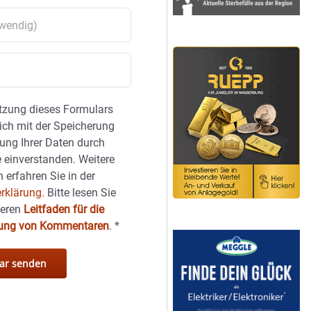
tzung dieses Formulars
sich mit der Speicherung
ung Ihrer Daten durch
 einverstanden. Weitere
 erfahren Sie in der
rklärung.
Bitte lesen Sie
seren
Leitfaden für die
hung von Kommentaren
.
*