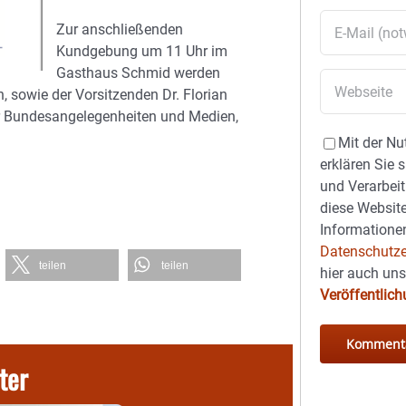
Zur anschließenden
Kundgebung um 11 Uhr im
Gasthaus Schmid werden
 sowie der Vorsitzenden Dr. Florian
ür Bundesangelegenheiten und Medien,
Mit der Nu
erklären Sie 
und Verarbeit
diese Website
Informationen
Datenschutze
teilen
teilen
hier auch un
Veröffentlic
ter