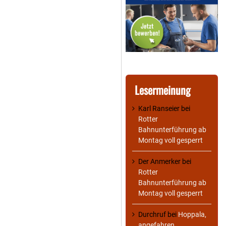
Lesermeinung
Karl Ranseier
bei
Rotter
Bahnunterführung ab
Montag voll gesperrt
Der Anmerker
bei
Rotter
Bahnunterführung ab
Montag voll gesperrt
Durchruf
bei
Hoppala,
angefahren