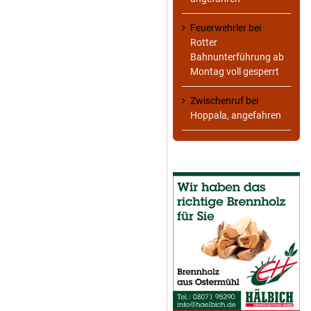
Feuerwehrler
bei
Rotter
Bahnunterführung ab
Montag voll gesperrt
Zwischenruf
bei
Hoppala, angefahren