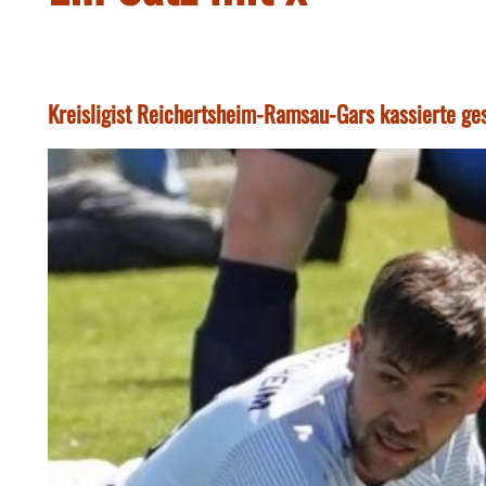
Kreisligist Reichertsheim-Ramsau-Gars kassierte ges