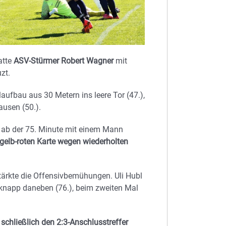
atte
ASV-Stürmer Robert Wagner
mit
zt.
aufbau aus 30 Metern ins leere Tor (47.),
ausen (50.).
m ab der 75. Minute mit einem Mann
r gelb-roten Karte wegen wiederholten
stärkte die Offensivbemühungen. Uli Hubl
r knapp daneben (76.), beim zweiten Mal
chließlich den 2:3-Anschlusstreffer