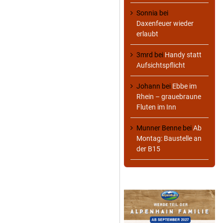
Sonnia
bei
Daxenfeuer wieder
erlaubt
3mrd
bei
Handy statt
Aufsichtspflicht
Johann
bei
Ebbe im
Rhein – grauebraune
Fluten im Inn
Munner Benne
bei
Ab
Montag: Baustelle an
der B15