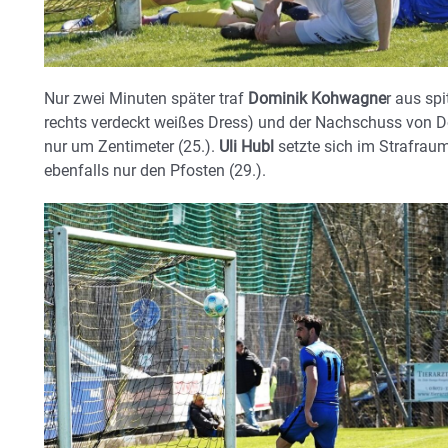
Nur zwei Minuten später traf
Dominik Kohwagne
r aus sp
rechts verdeckt weißes Dress) und der Nachschuss von Do
nur um Zentimeter (25.).
Uli Hubl
setzte sich im Strafrau
ebenfalls nur den Pfosten (29.).