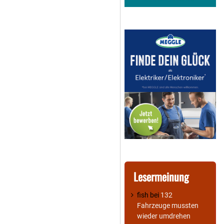
Lesermeinung
fish
bei
132
Fahrzeuge mussten
wieder umdrehen