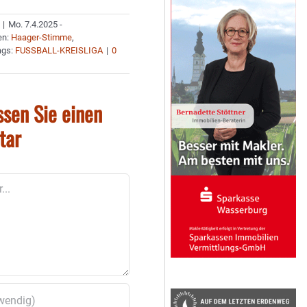
|
Mo. 7.4.2025 -
en:
Haager-Stimme
,
ags:
FUSSBALL-KREISLIGA
|
0
ssen Sie einen
tar