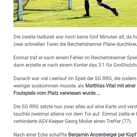
Die zweite Halbzeit war noch keine fünf Minuten alt, da h
zwei schnellen Toren die Reichertsheimer Pläne durchkreu
Einmal traf er nach einem Fehler im Reichertsheimer Spiel
dann erzielte er nach einem Konter das 3:1 für Großholzh
Danach war viel Leerlauf im Spiel der SG RRG, die zude
weniger auskommen musste, als
Matthias Vital mit eine
Foulspiels vom Platz verwiesen wurde …
Die SG RRG setzte nun zwar alles auf eine Karte und ver
tauchte zweimal alleine vor dem Tor auf. Einmal zielte e
verhinderte ASV-Keeper Georg Moller einen Treffer (77).
Nach einer Ecke schaffte
Benjamin Anzenberger per Kopf s