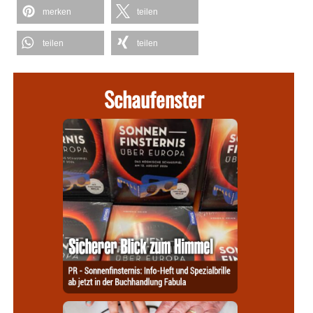
merken
teilen
teilen
teilen
Schaufenster