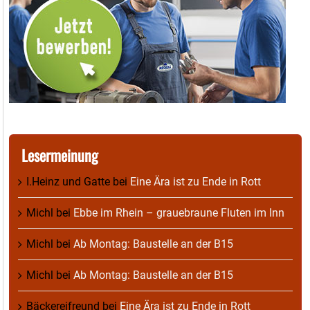
Lesermeinung
I.Heinz und Gatte
bei
Eine Ära ist zu Ende in Rott
Michl
bei
Ebbe im Rhein – grauebraune Fluten im Inn
Michl
bei
Ab Montag: Baustelle an der B15
Michl
bei
Ab Montag: Baustelle an der B15
Bäckereifreund
bei
Eine Ära ist zu Ende in Rott