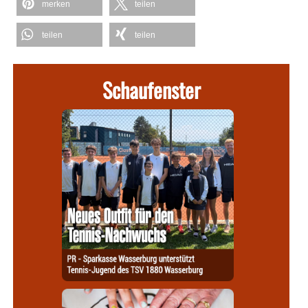
merken
teilen
teilen
teilen
Schaufenster