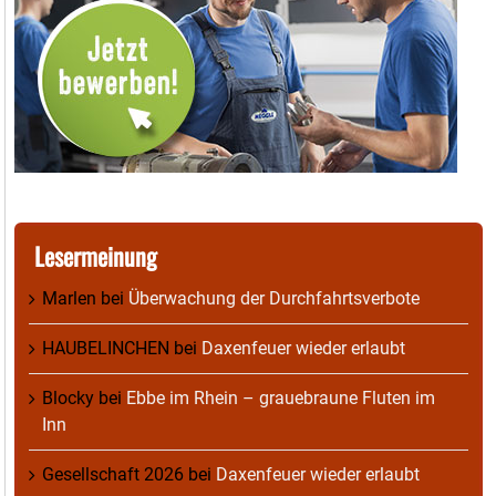
Lesermeinung
Marlen
bei
Überwachung der Durchfahrtsverbote
HAUBELINCHEN
bei
Daxenfeuer wieder erlaubt
Blocky
bei
Ebbe im Rhein – grauebraune Fluten im
Inn
Gesellschaft 2026
bei
Daxenfeuer wieder erlaubt