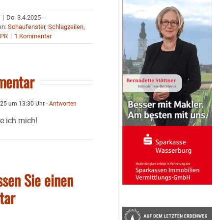
r
|
Do. 3.4.2025 -
en:
Schaufenster
,
Schlagzeilen
,
 PR
|
1 Kommentar
mentar
025 um 13:30 Uhr
- Antworten
e ich mich!
ssen Sie einen
tar