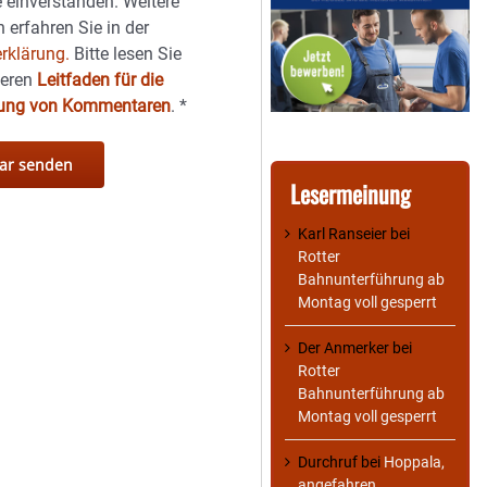
 einverstanden. Weitere
 erfahren Sie in der
rklärung.
Bitte lesen Sie
seren
Leitfaden für die
hung von Kommentaren
.
*
Lesermeinung
Karl Ranseier
bei
Rotter
Bahnunterführung ab
Montag voll gesperrt
Der Anmerker
bei
Rotter
Bahnunterführung ab
Montag voll gesperrt
Durchruf
bei
Hoppala,
angefahren