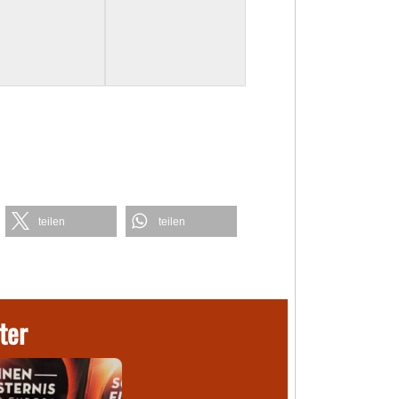
teilen
teilen
ter