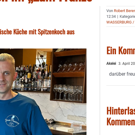
Von
Robert Bere
12:34
|
Kategori
WASSERBURG /
tische Küche mit Spitzenkoch aus
Ein Kom
Akelei
3. April 2
darüber freu
Hinterla
Kommen