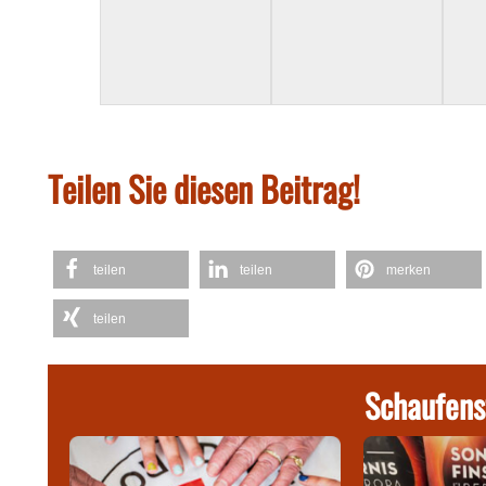
Teilen Sie diesen Beitrag!
teilen
teilen
merken
teilen
Schaufens