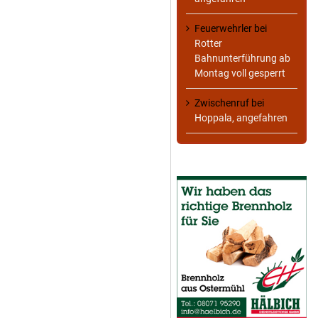
Feuerwehrler
bei
Rotter
Bahnunterführung ab
Montag voll gesperrt
Zwischenruf
bei
Hoppala, angefahren