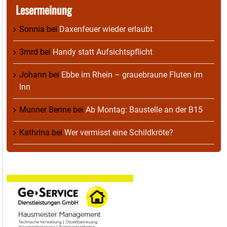
Lesermeinung
Sonnia
bei
Daxenfeuer wieder erlaubt
3mrd
bei
Handy statt Aufsichtspflicht
Johann
bei
Ebbe im Rhein – grauebraune Fluten im
Inn
Munner Benne
bei
Ab Montag: Baustelle an der B15
Kathrina
bei
Wer vermisst eine Schildkröte?