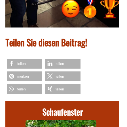
Teilen Sie diesen Beitrag!
teilen
teilen
merken
teilen
teilen
teilen
Schaufenster