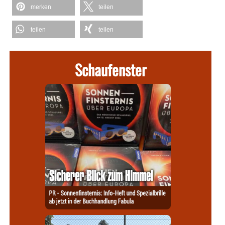
merken
teilen
teilen
teilen
Schaufenster