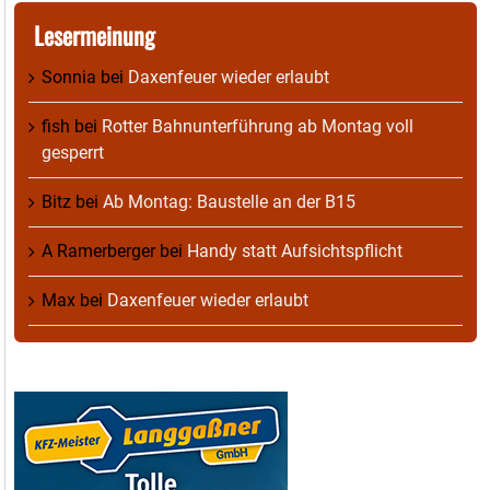
Lesermeinung
Sonnia
bei
Daxenfeuer wieder erlaubt
fish
bei
Rotter Bahnunterführung ab Montag voll
gesperrt
Bitz
bei
Ab Montag: Baustelle an der B15
A Ramerberger
bei
Handy statt Aufsichtspflicht
Max
bei
Daxenfeuer wieder erlaubt