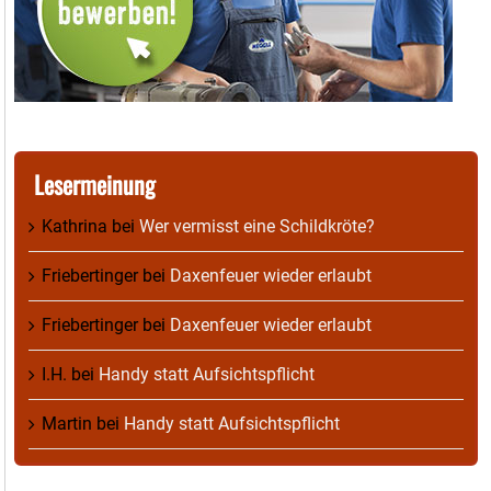
Lesermeinung
Kathrina
bei
Wer vermisst eine Schildkröte?
Friebertinger
bei
Daxenfeuer wieder erlaubt
Friebertinger
bei
Daxenfeuer wieder erlaubt
I.H.
bei
Handy statt Aufsichtspflicht
Martin
bei
Handy statt Aufsichtspflicht