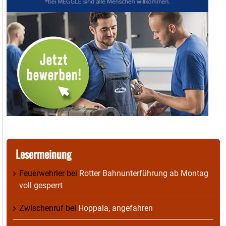
Lesermeinung
Feuerwehrler
bei
Rotter Bahnunterführung ab Montag
voll gesperrt
Zwischenruf
bei
Hoppala, angefahren