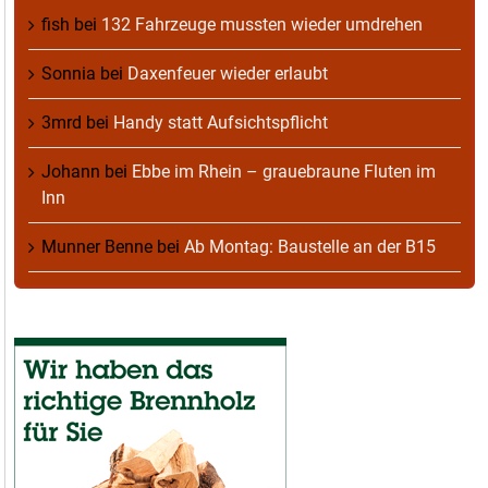
fish
bei
132 Fahrzeuge mussten wieder umdrehen
Sonnia
bei
Daxenfeuer wieder erlaubt
3mrd
bei
Handy statt Aufsichtspflicht
Johann
bei
Ebbe im Rhein – grauebraune Fluten im
Inn
Munner Benne
bei
Ab Montag: Baustelle an der B15