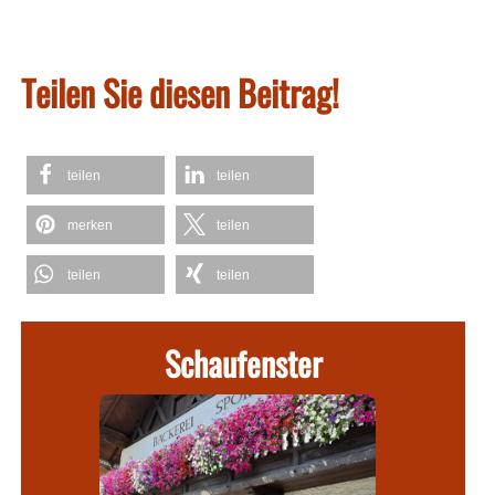
Teilen Sie diesen Beitrag!
teilen
teilen
merken
teilen
teilen
teilen
Schaufenster